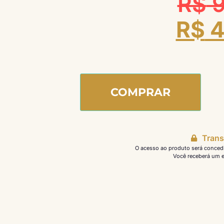
R$
9
R$
4
COMPRAR
Trans
O acesso ao produto será conced
Você receberá um e