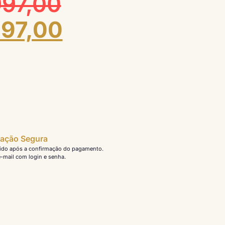
97,00
97,00
ação Segura
ido após a confirmação do pagamento.
-mail com login e senha.