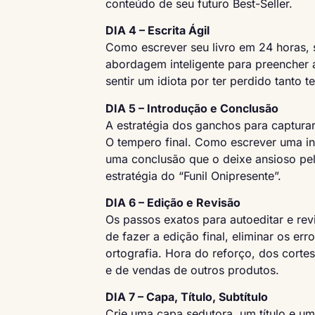
conteúdo de seu futuro Best-Seller.
DIA 4 – Escrita Ágil
Como escrever seu livro em 24 horas, 
abordagem inteligente para preencher a
sentir um idiota por ter perdido tanto 
DIA 5 – Introdução e Conclusão
A estratégia dos ganchos para captura
O tempero final. Como escrever uma intr
uma conclusão que o deixe ansioso pe
estratégia do “Funil Onipresente”.
DIA 6 – Edição e Revisão
Os passos exatos para autoeditar e re
de fazer a edição final, eliminar os err
ortografia. Hora do reforço, dos cortes
e de vendas de outros produtos.
DIA 7 – Capa, Título, Subtítulo
Crie uma capa sedutora, um título e um