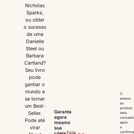
Nicholas
Sparks,
ou obter
o sucesso
de uma
Danielle
Steel ou
Barbara
Cartland?
Seu livro
pode
ganhar o
mundo e
O
se tornar
acesso
ao
um Best-
produto
Garanta
Seller.
será
agora
concedi
Pode até
mesmo
após
virar
sua
a
Fora
confirm
cópia