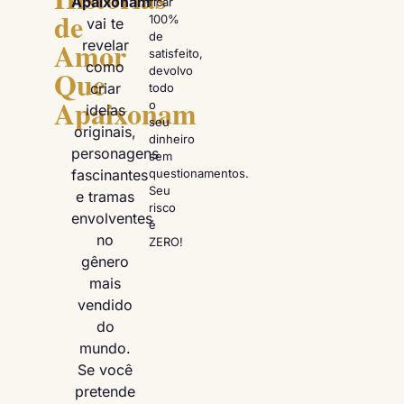
Apaixonam”
ficar
de
100%
vai te
de
Amor
revelar
satisfeito,
como
Que
devolvo
criar
todo
Apaixonam
o
ideias
seu
originais,
dinheiro
personagens
sem
fascinantes
questionamentos.
Seu
e tramas
risco
envolventes
é
no
ZERO!
gênero
mais
vendido
do
mundo.
Se você
pretende