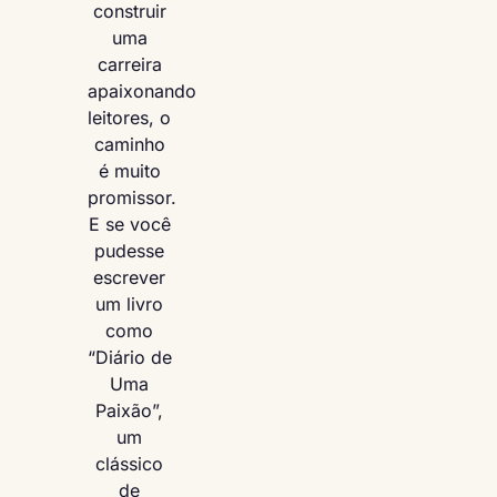
construir
uma
carreira
apaixonando
leitores, o
caminho
é muito
promissor.
E se você
pudesse
escrever
um livro
como
“Diário de
Uma
Paixão”,
um
clássico
de