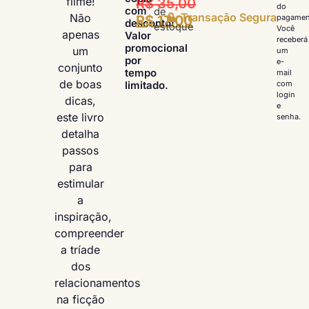
filme!
R$
35,00
do
com
de
Transação Segura
Não
R$
17,00
pagamen
desconto!
estoque
Você
apenas
Valor
receberá
promocional
um
um
por
e-
conjunto
tempo
mail
de boas
limitado.
com
login
dicas,
e
este livro
senha.
detalha
passos
para
estimular
a
inspiração,
compreender
a tríade
dos
relacionamentos
na ficção