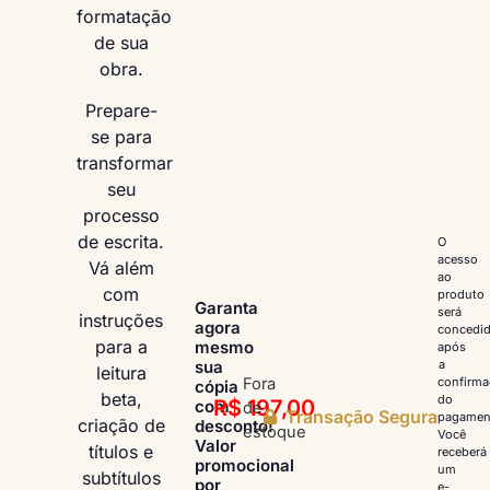
formatação
de sua
obra.
Prepare-
se para
transformar
seu
processo
de escrita.
O
acesso
Vá além
ao
com
produto
Garanta
será
instruções
agora
concedi
para a
mesmo
após
sua
a
leitura
Fora
confirm
cópia
beta,
do
R$
197,00
com
de
Transação Segura
pagamen
criação de
desconto!
estoque
Você
Valor
títulos e
receberá
promocional
um
subtítulos
por
e-