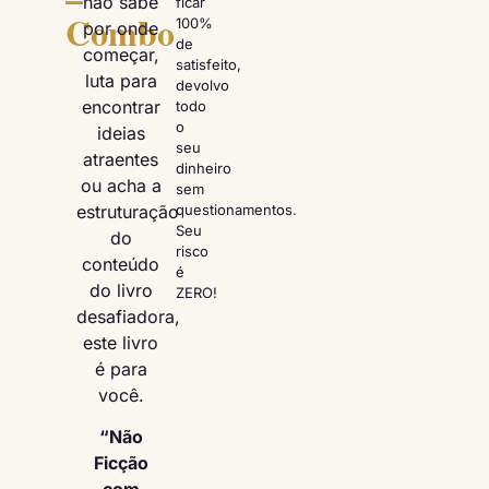
não sabe
ficar
Combo
100%
por onde
de
começar,
satisfeito,
luta para
devolvo
encontrar
todo
o
ideias
seu
atraentes
dinheiro
ou acha a
sem
estruturação
questionamentos.
Seu
do
risco
conteúdo
é
do livro
ZERO!
desafiadora,
este livro
é para
você.
“Não
Ficção