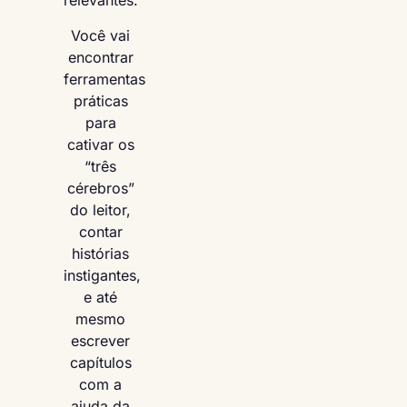
relevantes.
Você vai
encontrar
ferramentas
práticas
para
cativar os
“três
cérebros”
do leitor,
contar
histórias
instigantes,
e até
mesmo
escrever
capítulos
com a
ajuda da