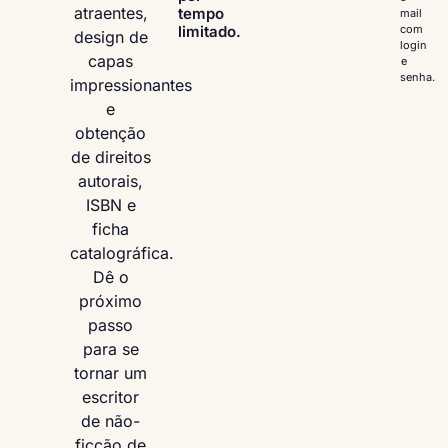
atraentes,
tempo
mail
limitado.
com
design de
login
capas
e
senha.
impressionantes
e
obtenção
de direitos
autorais,
ISBN e
ficha
catalográfica.
Dê o
próximo
passo
para se
tornar um
escritor
de não-
ficção de