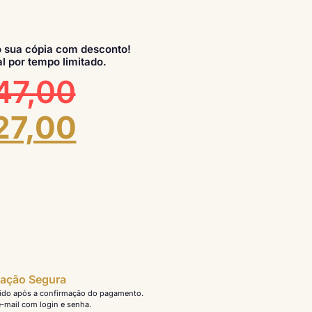
 sua cópia com desconto!
l por tempo limitado.
47,00
27,00
ação Segura
ido após a confirmação do pagamento.
-mail com login e senha.