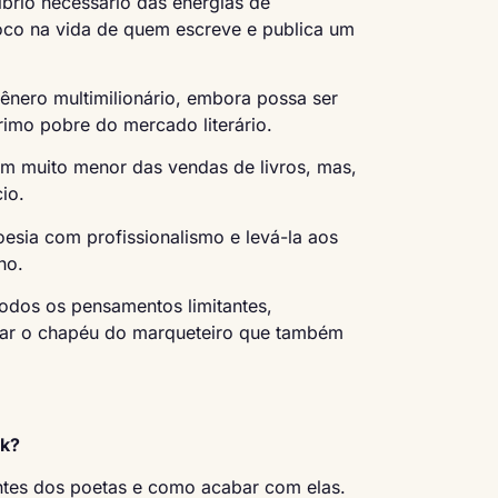
íbrio necessário das energias de
oco na vida de quem escreve e publica um
ênero multimilionário, embora possa ser
rimo pobre do mercado literário.
m muito menor das vendas de livros, mas,
io.
oesia com profissionalismo e levá-la aos
ho.
todos os pensamentos limitantes,
ocar o chapéu do marqueteiro que também
ok?
antes dos poetas e como acabar com elas.