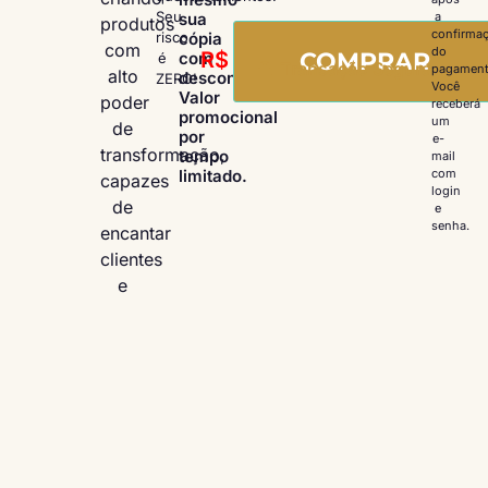
Seu
sua
a
produtos
confirma
cópia
risco
com
do
COMPRAR
R$
0,00
com
é
Transação Segura
pagament
alto
desconto!
ZERO!
Você
Valor
poder
receberá
promocional
um
de
por
e-
transformação,
tempo
mail
limitado.
com
capazes
login
de
e
senha.
encantar
clientes
e
vender
muito.