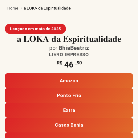
Home
/
a LOKA da Espiritualidade
Lançado em maio de 2025
a LOKA da Espiritualidade
por
BhiaBeatriz
LIVRO IMPRESSO
46
R$
,90
Amazon
Ponto Frio
Extra
Casas Bahia