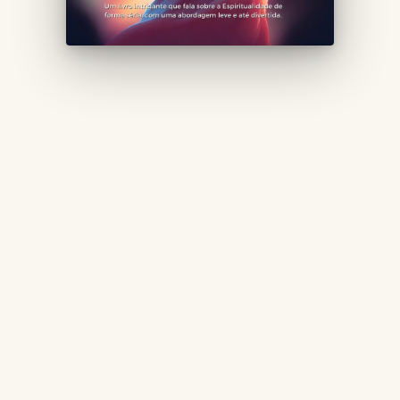
Se a espiritualidade te deixou com mais dúvidas do
que respostas, e você sente que algo a mais te chama,
este livro é o seu convite para um novo olhar.
Em "a LOKA da Espiritualidade" você vai conhecer a
história de Cristal, uma mulher que dedicou a vida
inteira para a espiritualidade e, quando se sentiu