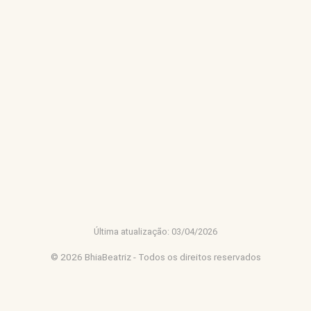
Extra
Casas Bahia
Estante Virtual
Mercado Livre
UmLivro
Última atualização: 03/04/2026
© 2026 BhiaBeatriz - Todos os direitos reservados