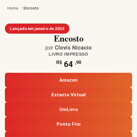
Home
/
Encosto
Lançado em janeiro de 2023
Encosto
por
Clovis Nicacio
LIVRO IMPRESSO
64
R$
,90
Amazon
Estante Virtual
UmLivro
Ponto Frio