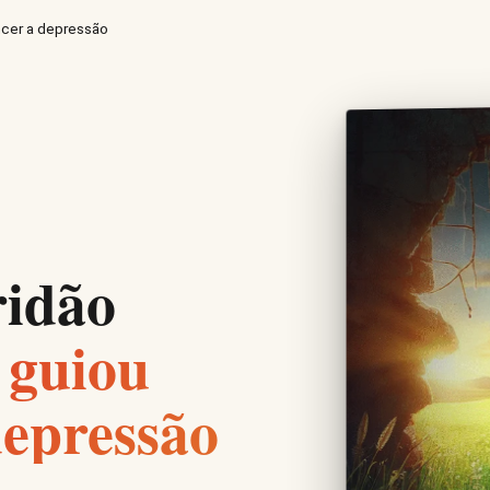
ncer a depressão
ridão
 guiou
depressão