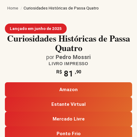
Home
/
Curiosidades Históricas de Passa Quatro
Lançado em junho de 2025
Curiosidades Históricas de Passa
Quatro
por
Pedro Mossri
LIVRO IMPRESSO
81
R$
,90
Amazon
Estante Virtual
Mercado Livre
Ponto Frio