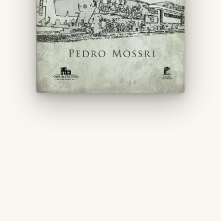
Em “Curiosidades Históricas de Passa Quatro”, Pedro
Mossri vasculha documentos, arquivos, jornais antigos
e memórias locais para revelar histórias que