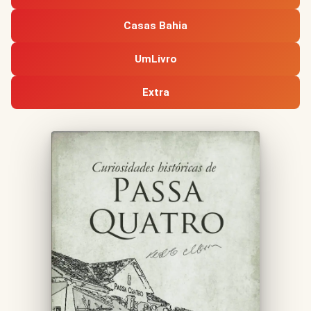
Casas Bahia
UmLivro
Extra