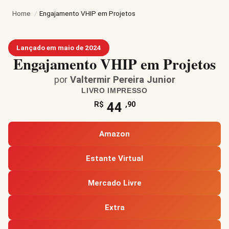
Home
/
Engajamento VHIP em Projetos
Lançado em maio de 2024
Engajamento VHIP em Projetos
por
Valtermir Pereira Junior
LIVRO IMPRESSO
44
R$
,90
Amazon
Estante Virtual
Mercado Livre
Extra