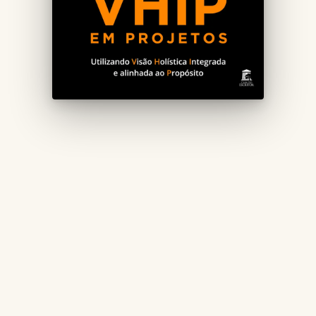
Imagine um mundo onde o engajamento é mais do que
uma simples estratégia – é uma filosofia de vida. Em
“Engajamento VHIP em Projetos”, você mergulhará em
uma jornada que combina 30 anos de experiência