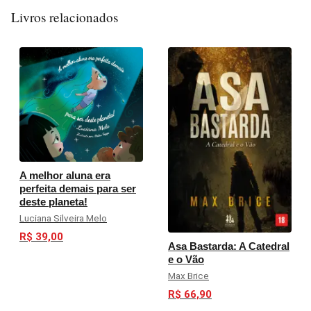
Livros relacionados
A melhor aluna era
perfeita demais para ser
deste planeta!
Luciana Silveira Melo
R$ 39,00
Asa Bastarda: A Catedral
e o Vão
Max Brice
R$ 66,90