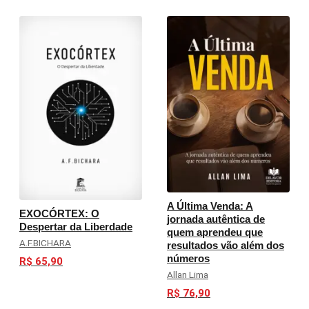
A Última Venda: A
EXOCÓRTEX: O
jornada autêntica de
Despertar da Liberdade
quem aprendeu que
A.F.BICHARA
resultados vão além dos
números
R$ 65,90
Allan Lima
R$ 76,90