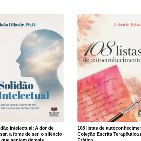
idão Intelectual: A dor de
108 listas de autoconhecime
sar, a fome de ser, o silêncio
Coleção Escrita Terapêutica 
 que sentem demais
Prática