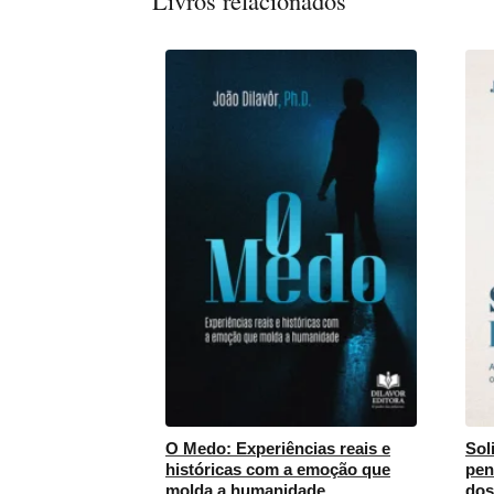
Livros relacionados
O Medo: Experiências reais e
Sol
históricas com a emoção que
pen
molda a humanidade
dos