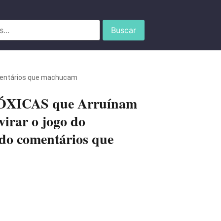
Buscar
omentários que machucam
 TÓXICAS que Arruínam
irar o jogo do
do comentários que