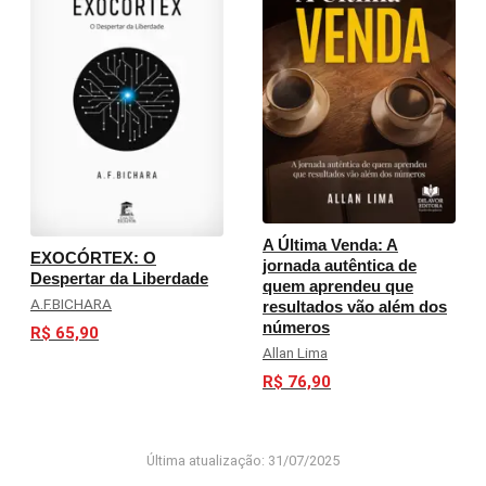
A Última Venda: A
EXOCÓRTEX: O
jornada autêntica de
Despertar da Liberdade
quem aprendeu que
A.F.BICHARA
resultados vão além dos
números
R$ 65,90
Allan Lima
R$ 76,90
Última atualização: 31/07/2025