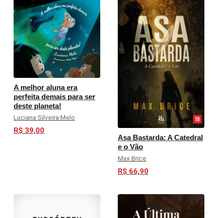
A melhor aluna era
perfeita demais para ser
deste planeta!
Luciana Silveira Melo
R$ 39,00
Asa Bastarda: A Catedral
e o Vão
Max Brice
R$ 66,90