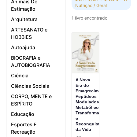
Animais De
Nutrição / Geral
Estimação
1 livro encontrado
Arquitetura
ARTESANATO e
HOBBIES
Autoajuda
BIOGRAFIA e
AUTOBIOGRAFIA
Ciência
A Nova
Era do
Ciências Sociais
Emagrecimento:
CORPO, MENTE e
Peptídeos
Moduladores
ESPÍRITO
Metabólicos,
Transformação
Educação
e
Reconquista
Esportes E
da Vida
Recreação