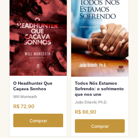
O Headhunter Que
Todos Nós Estamos
Caçava Sonhos
Sofrendo: o sofrimento
que nos une
Will Monteath
João Dilavôr, Ph.D.
R$ 72,90
R$ 66,90
Comprar
Comprar