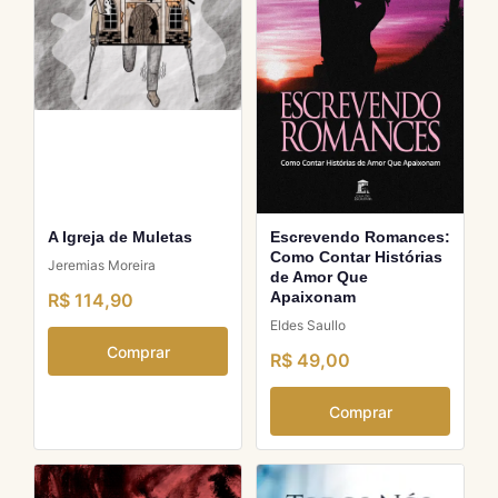
A Igreja de Muletas
Escrevendo Romances:
Como Contar Histórias
Jeremias Moreira
de Amor Que
Apaixonam
R$ 114,90
Eldes Saullo
Comprar
R$ 49,00
Comprar