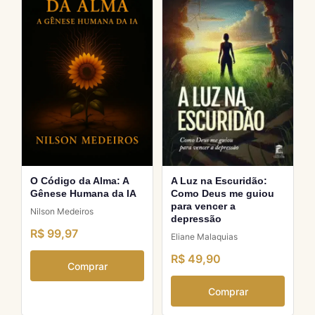
O Código da Alma: A
A Luz na Escuridão:
Gênese Humana da IA
Como Deus me guiou
para vencer a
Nilson Medeiros
depressão
R$ 99,97
Eliane Malaquias
R$ 49,90
Comprar
Comprar