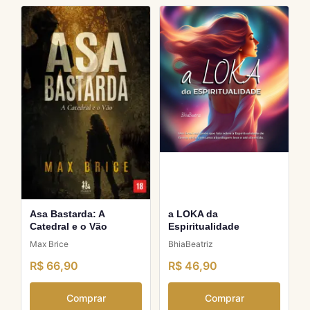
Asa Bastarda: A
a LOKA da
Catedral e o Vão
Espiritualidade
Max Brice
BhiaBeatriz
R$ 66,90
R$ 46,90
Comprar
Comprar