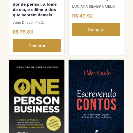
dor de pensar, a fome
LUCIANA SILVEIRA MELO
de ser, o silêncio dos
que sentem demais
R$ 49,92
João Dilavôr, Ph.D.
Comprar
R$ 78,00
Comprar