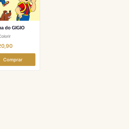
a do GIGIO
olorir
20,90
Comprar